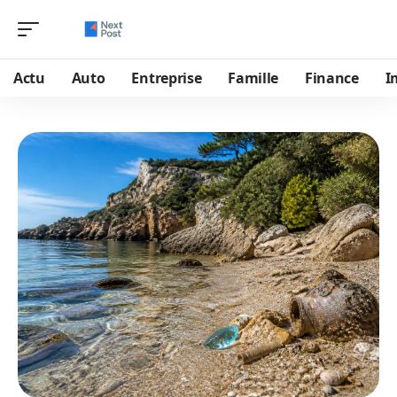
Actu
Auto
Entreprise
Famille
Finance
I