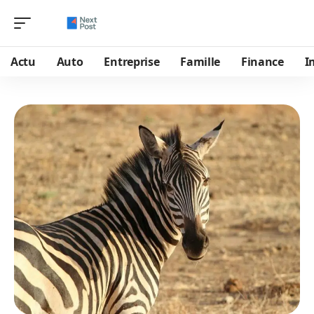
Actu
Auto
Entreprise
Famille
Finance
I