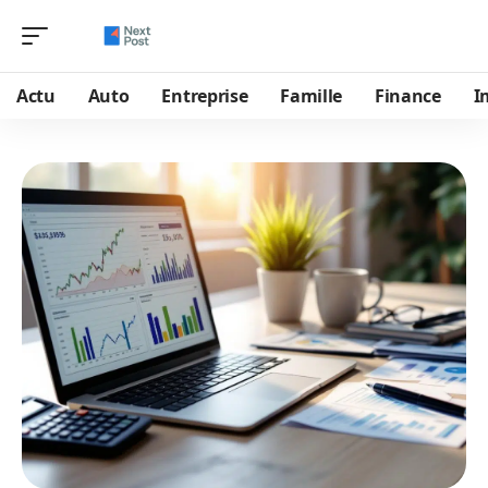
Actu
Auto
Entreprise
Famille
Finance
I