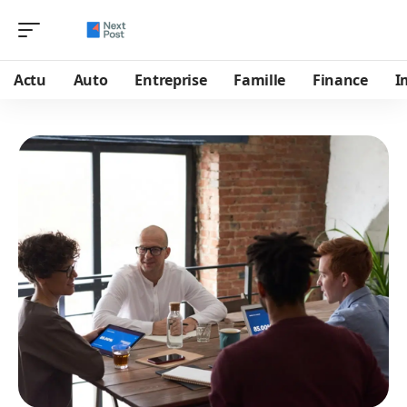
Actu
Auto
Entreprise
Famille
Finance
I